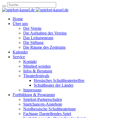
Home
Über uns
Der Verein
Die Aufgaben des Vereins
Das Leitungsteam
Die Stiftung
Die Räume des Zentrums
Kalender
Service
Kontakt
Mitglied werden
Infos & Beratung
Theaterfestivals
Hessisches Schultheatertreffen
Schultheater der Länder
Impressum
Fortbildung & Programm
Spielort-Partnerschulen
Startchancen-Angebote
Nordhessische Schultheatertage
Fachtage Darstellendes Spiel